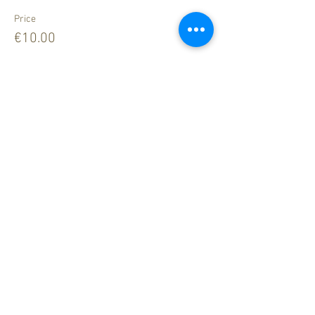
Price
€10.00
Legal Notice
How to find us
Data Privacy
ZUM LÖWEN
DESIGN HOTEL RESORT & SPA
Marktstraße 30
37115 Duderstadt
+49 (0) 5527 84900-0
info@hotelzumloewen.de
© 2025 by goodlife offices for Design Hotel Resort & Spa
Zum Löwen