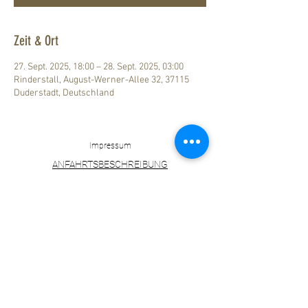
Zeit & Ort
27. Sept. 2025, 18:00 – 28. Sept. 2025, 03:00
Rinderstall, August-Werner-Allee 32, 37115
Duderstadt, Deutschland
Impressum
ANFAHRTSBESCHREIBUNG
Datenschutz
ZUM LÖWEN
DESIGN HOTEL RESORT & SPA
Marktstraße 30
37115 Duderstadt
+49 (0) 5527 84900-0
info@hotelzumloewen.de