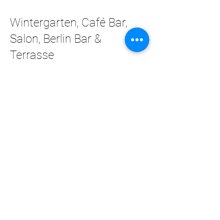
Wintergarten, Café Bar,
Salon, Berlin Bar &
Terrasse
lassen sich einzeln nutzen, aber auch
perfekt untereinander und miteinander
kombinieren, so dass ein ganz
exklusiver Bereich für Ihre perfekte
Veranstaltung entstehen kann.