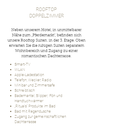
ROOFTOP
DOPPELZIMMER
Neben unserem Hotel, in unmittelbarer
Nähe zum „Pferdemarkt“, befinden sich
unsere Rooftop Suiten. in der 3. Etage. Oben
erwarten Sie die ruhigen Suiten separatem
Wohnbereich und Zugang zu einer
romantischen Dachterrasse.
Smart-TV
WLAN
Apple-Ladestation
Telefon, Wecker, Radio
Minibar und Zimmersafe
Schreibtisch
Bademantel, Slipper, Fön und
Handtuchwärmer
„Rituals“ Produkte im Bad
Bad mit Regendusche
Zugang zur gemeinschaftlichen
Dachterrasse