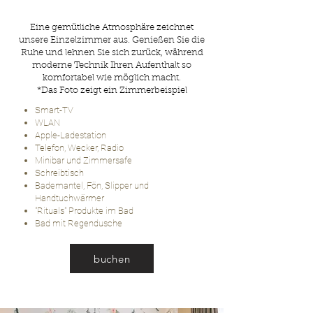
Eine gemütliche Atmosphäre zeichnet
unsere Einzelzimmer aus. Genießen Sie die
Ruhe und lehnen Sie sich zurück, während
moderne Technik Ihren Aufenthalt so
komfortabel wie möglich macht.
*Das Foto zeigt ein Zimmerbeispiel
Smart-TV
WLAN
Apple-Ladestation
Telefon, Wecker, Radio
Minibar und Zimmersafe
Schreibtisch
Bademantel, Fön, Slipper und
Handtuchwärmer
"Rituals" Produkte im Bad
Bad mit Regendusche
buchen