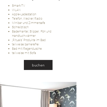
Smart-TV
WLAN
Apple-Ladestation
Telefon, Wecker, Radio
Minibar und Zimmersafe
Schreibtisch
Bademantel, Slipper, Fön und
Handtuchwärmer
„Rituals“ Produkte im Bad
teilweise barrierefrei
Bad mit Regendusche
teilweise mit Sofa
buchen