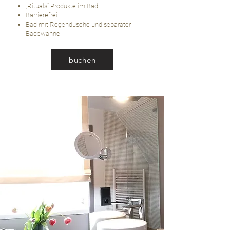
„Rituals“ Produkte im Bad
Barrierefrei
Bad mit Regendusche und separater
Badewanne
buchen