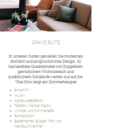
GRAND SUITE
In unseren Suiten genießen Sie modernen
Komfort und anspruchsvolles Design. 42
barrierefreie Quadratmeter mit Doppelbett,
gemütlichem Wohnbereich und
zusätzlichem Schlafsofa warten nur auf Sie.
*Das F
oto zeigt ein Zimmerbeispiel
Smart-TV
WLAN
Apple-Ladestation
Telefon, Wecker, Radio
Minibar und Zimmersafe
Schreibtisch
Bademantel, Slipper, Fön und
Handtuchwärmer