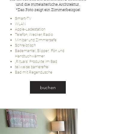
und die mittelalterliche Architektur.
*Das F
oto zeigt ein Zimmerbeispiel
Smart-TV
WLAN
Apple-Ladestation
Telefon, Wecker, Radio
Minibar und Zimmersafe
Schreibtisch
Bademantel, Slipper, Fön und
Handtuchwärmer
„Rituals“ Produkte im Bad
teilweise barrierefrei
Bad mit Regendusche
buchen