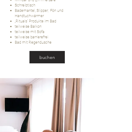
Schreibtisch
Bademantel, Slipper, Fön und
Handtuchwärmer
„Rituals“ Produkte im Bad
teilweise Balkon
teilweise mit Sofa
teilweise barrierefrei
Bad mit Regendusche
buchen