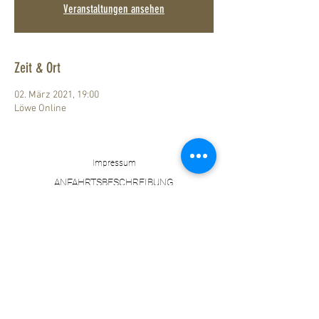
Veranstaltungen ansehen
Zeit & Ort
02. März 2021, 19:00
Löwe Online
Impressum
ANFAHRTSBESCHREIBUNG
Datenschutz
ZUM LÖWEN
DESIGN HOTEL RESORT & SPA
Marktstraße 30
37115 Duderstadt
+49 (0) 5527 84900-0
info@hotelzumloewen.de