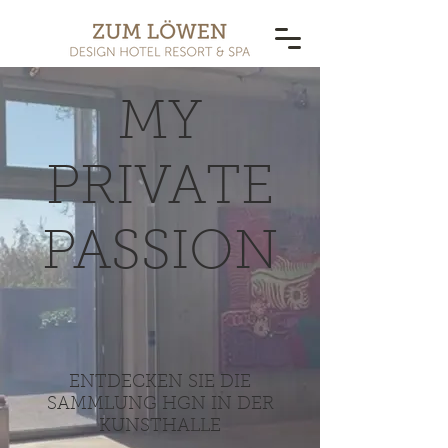
MY
PRIVATE
PASSION
ENTDECKEN SIE DIE
SAMMLUNG HGN IN DER
KUNSTHALLE