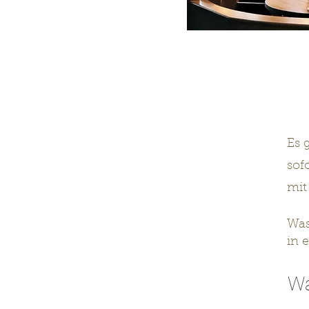
Es 
sof
mit
Was
in 
Wa