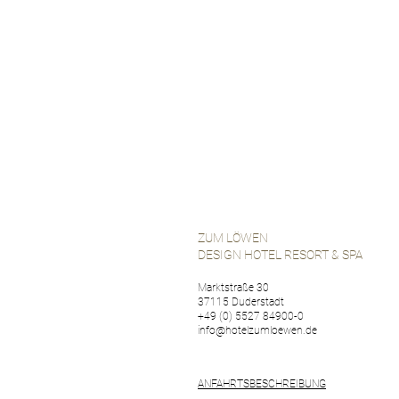
ZUM LÖWEN
DESIGN HOTEL RESORT & SPA
Marktstraße 30
37115 Duderstadt
+49 (0) 5527 84900-0
info@hotelzumloewen.de
ANFAHRTSBESCHREIBUNG