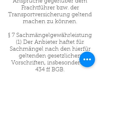
Ansprüche gegenüber dem
Frachtführer bzw. der
Transportversicherung geltend
machen zu können.
§ 7 Sachmängelgewährleistung
(1) Der Anbieter haftet für
Sachmängel nach den hierfür
geltenden gesetzlichen
Vorschriften, insbesondere §§
434 ff BGB.
(2) Eine Garantie besteht bei den
vom Anbieter gelieferten Waren
nur, wenn diese ausdrücklich in
der Auftragsbestätigung zu dem
jeweiligen Artikel abgegeben
wurde.
(3) Beanstandungen und
Mängelhaftungsansprüche
können Sie unter der in der
Anbieterkennzeichnung