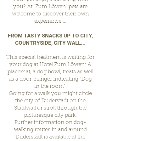
you?
At "
Zum
Löwen" pets are
welcome to discover their own
experience ...
FROM TASTY SNACKS UP TO CITY,
COUNTRYSIDE, CITY WALL...
This special treatment is waiting for
your dog at Hotel Zum Löwen: A
placemat, a dog bowl, treats as well
as a door-hanger indicating "Dog
in the room".
Going for a walk you might circle
the city of Duderstadt on the
Stadtwall or stroll through the
picturesque city park.
Further information on dog-
walking routes in and around
Duderstadt is available at the