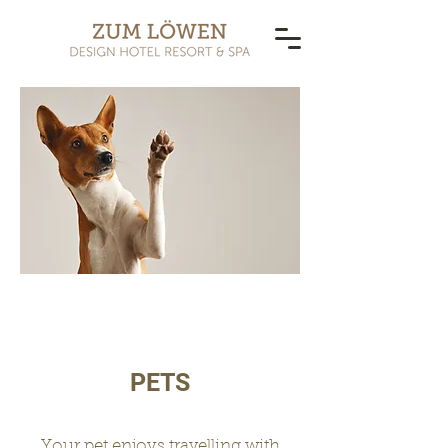
PETS
Your pet enjoys travelling with