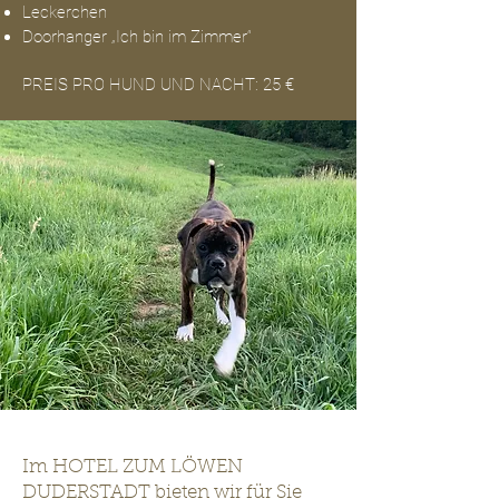
Leckerchen
Doorhanger „Ich bin im Zimmer“
PREIS PRO HUND UND NACHT: 25 €
Im HOTEL ZUM LÖWEN
DUDERSTADT bieten wir für Sie