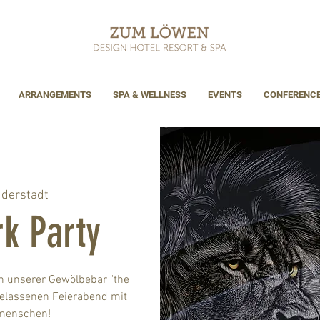
ARRANGEMENTS
SPA & WELLNESS
EVENTS
CONFERENC
derstadt
k Party
in unserer Gewölbebar "the
gelassenen Feierabend mit
smenschen!