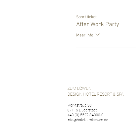
Soort ticket
After Work Party
Meer info
ZUM LÖWEN
DESIGN HOTEL RESORT & SPA
Marktstraße 30
37115 Duderstadt
+49 (0) 5527 84900-0
info@hotelzumloewen.de