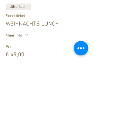
Uitverkocht
Soort ticket
WEIHNACHTS LUNCH
Meer info
Prijs
€ 49,00
Dit evenement is uitverkocht
Legal Notice
How to find us
Data Privacy
ZUM LÖWEN