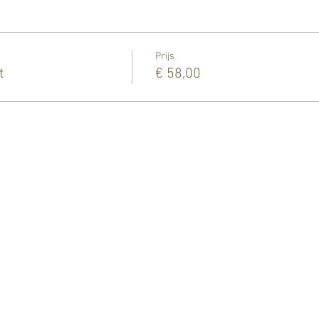
Prijs
t
€ 58,00