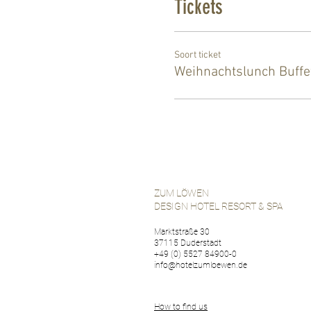
Tickets
Soort ticket
Weihnachtslunch Buffe
ZUM LÖWEN
DESIGN HOTEL RESORT & SPA
Marktstraße 30
37115 Duderstadt
+49 (0) 5527 84900-0
info@hotelzumloewen.de
How to find us