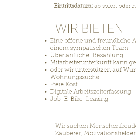
Eintrittsdatum:
ab sofort oder 
WIR BIETEN
Eine offene und freundliche 
einem sympatischen Team
Übertarifliche Bezahlung
DAS SIND IH
Mitarbeiterunterkunft kann ge
oder wir unterstützen auf Wun
AUFGABEN
Wohnungssuche
Freie Kost
Digitale Arbeitszeiterfassung
Job-E-Bike-Leasing
Wir suchen Menschenfreude
Zauberer, Motivationshelden