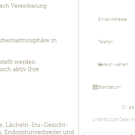
nach Vereinbarung
Arbeitsatmosphäre in
RE TÄGLICHEN
stellt werden
sch aktiv Ihre
CV als
Unterstützte Datei 
, Lächeln-Ins-Gesicht-
, Endorphinverbreiter und