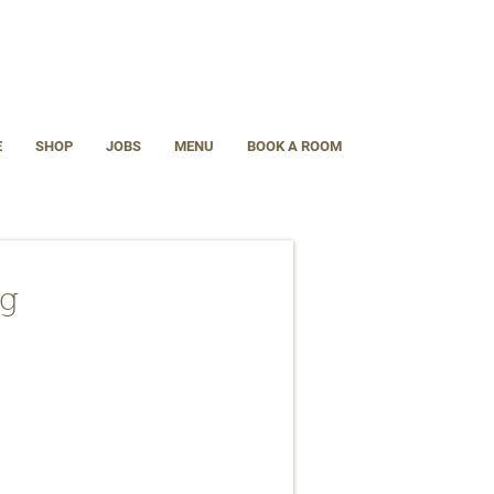
E
SHOP
JOBS
MENU
BOOK A ROOM
g