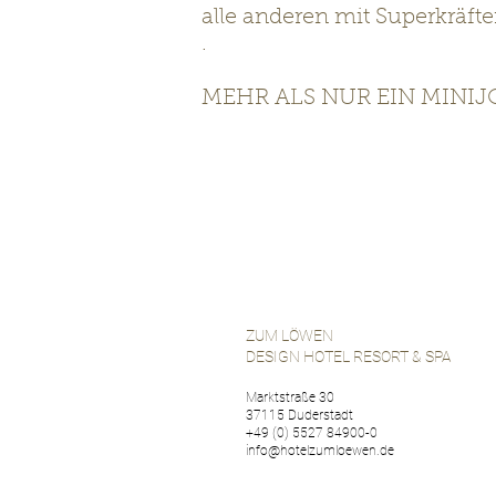
alle anderen mit Superkräften
.
MEHR ALS NUR EIN MINIJ
ZUM LÖWEN
DESIGN HOTEL RESORT & SPA
Marktstraße 30
37115 Duderstadt
+49 (0) 5527 84900-0
info@hotelzumloewen.de