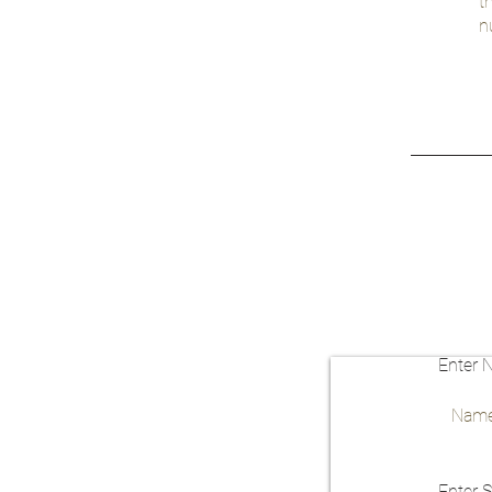
t
n
Enter 
Enter S