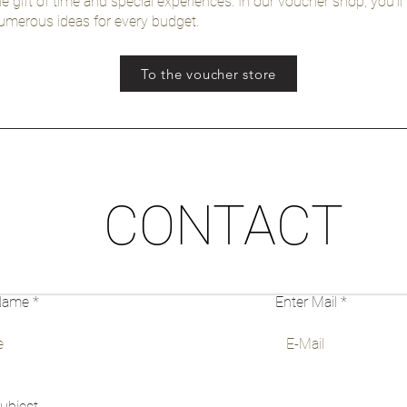
he gift of time and special experiences. In our voucher shop, you'll 
umerous ideas for every budget.
To the voucher store
CONTACT
Name
Enter Mail
ubject