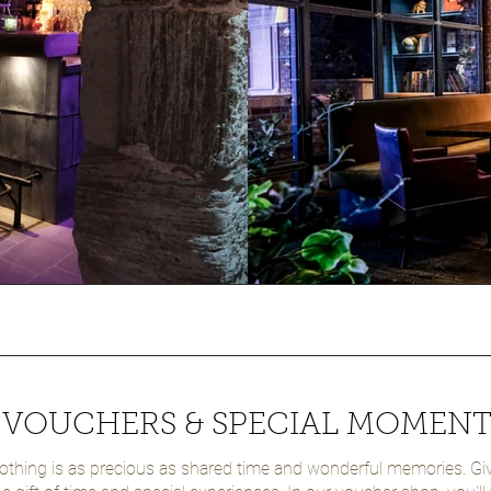
VOUCHERS & SPECIAL MOMENT
othing is as precious as shared time and wonderful memories. Gi