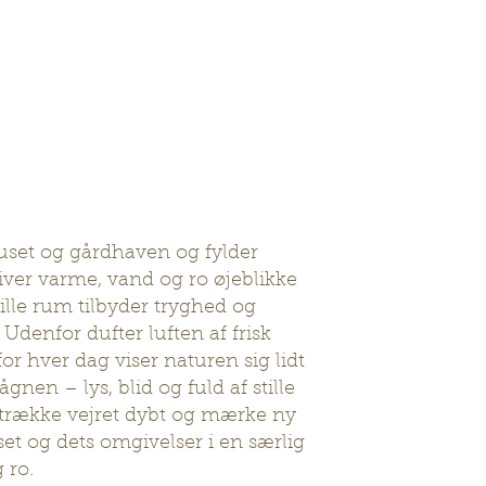
huset og gårdhaven og fylder
iver varme, vand og ro øjeblikke
ille rum tilbyder tryghed og
 Udenfor dufter luften af frisk
or hver dag viser naturen sig lidt
gnen – lys, blid og fuld af stille
ro, trække vejret dybt og mærke ny
et og dets omgivelser i en særlig
 ro.