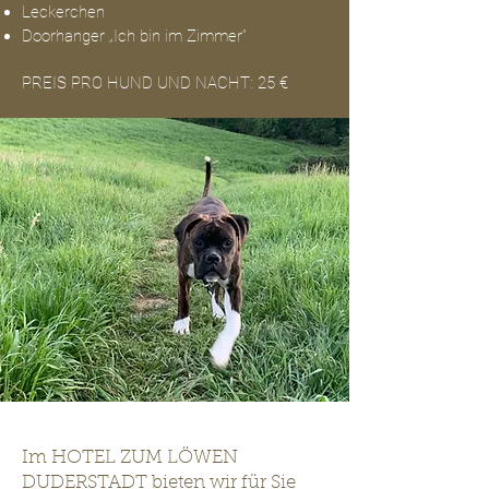
Leckerchen
Doorhanger „Ich bin im Zimmer“
PREIS PRO HUND UND NACHT: 25 €
Im HOTEL ZUM LÖWEN
DUDERSTADT bieten wir für Sie