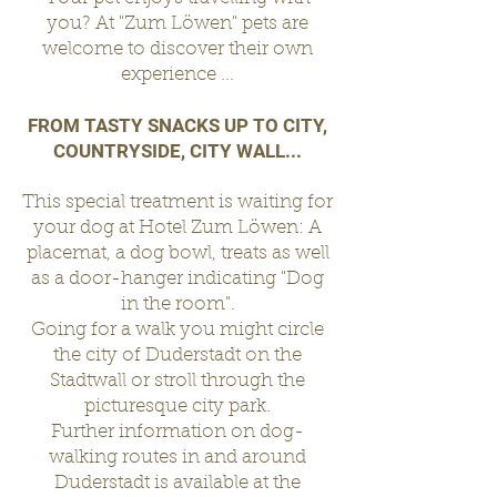
you?
At "
Zum
Löwen" pets are
welcome to discover their own
experience ...
FROM TASTY SNACKS UP TO CITY,
COUNTRYSIDE, CITY WALL...
This special treatment is waiting for
your dog at Hotel Zum Löwen: A
placemat, a dog bowl, treats as well
as a door-hanger indicating "Dog
in the room".
Going for a walk you might circle
the city of Duderstadt on the
Stadtwall or stroll through the
picturesque city park.
Further information on dog-
walking routes in and around
Duderstadt is available at the