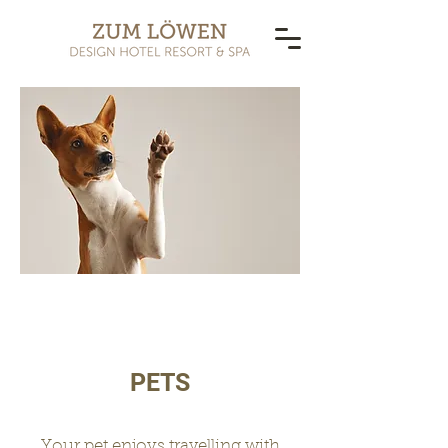
PETS
Your pet enjoys travelling with