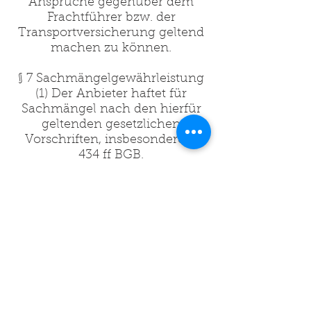
Ansprüche gegenüber dem
Frachtführer bzw. der
Transportversicherung geltend
machen zu können.
§ 7 Sachmängelgewährleistung
(1) Der Anbieter haftet für
Sachmängel nach den hierfür
geltenden gesetzlichen
Vorschriften, insbesondere §§
434 ff BGB.
(2) Eine Garantie besteht bei den
vom Anbieter gelieferten Waren
nur, wenn diese ausdrücklich in
der Auftragsbestätigung zu dem
jeweiligen Artikel abgegeben
wurde.
(3) Beanstandungen und
Mängelhaftungsansprüche
können Sie unter der in der
Anbieterkennzeichnung