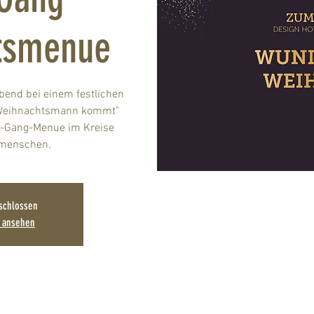
tsmenue
bend bei einem festlichen
Weihnachtsmann kommt"
5-Gang-Menue im Kreise
smenschen.
schlossen
n ansehen