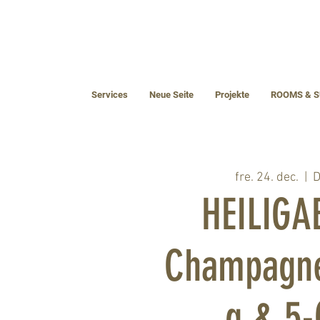
Services
Neue Seite
Projekte
ROOMS & S
fre. 24. dec.
  |  
D
HEILIGA
Champagn
g & 5