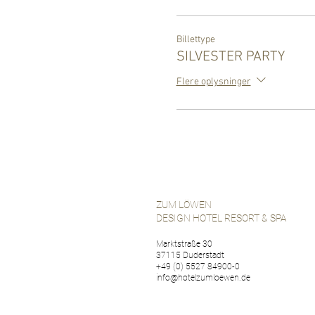
Billettype
SILVESTER PARTY
Flere oplysninger
ZUM LÖWEN
DESIGN HOTEL RESORT & SPA
Marktstraße 30
37115 Duderstadt
+49 (0) 5527 84900-0
info@hotelzumloewen.de