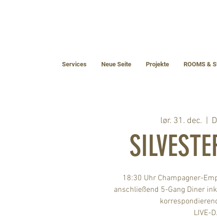
Services
Neue Seite
Projekte
ROOMS & S
lør. 31. dec.
  |  
D
SILVEST
18:30 Uhr Champagner-Emp
anschließend 5-Gang Diner ink
korrespondieren
LIVE-D