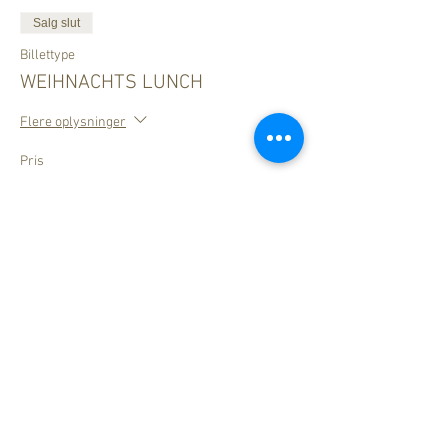
Salg slut
Billettype
WEIHNACHTS LUNCH
Flere oplysninger
Pris
49,00 €
Legal Notice
How to find us
Data Privacy
ZUM LÖWEN
DESIGN HOTEL RESORT & SPA