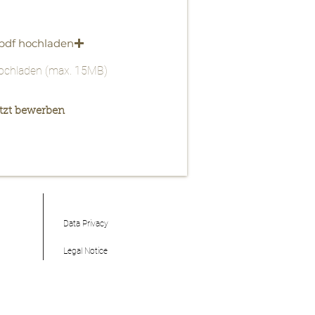
 pdf hochladen
hochladen (max. 15MB)
tzt bewerben
Data Privacy
Legal Notice