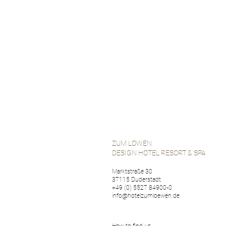
ZUM LÖWEN
DESIGN HOTEL RESORT & SPA
Marktstraße 30
37115 Duderstadt
+49 (0) 5527 84900-0
info@hotelzumloewen.de