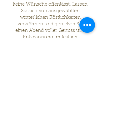
keine Wünsche offenlässt. Lassen
Sie sich von ausgewählten
winterlichen Köstlichkeiten
verwöhnen und genießen Sie
einen Abend voller Genuss und
Entspannung im festlich
beleuchteten Innenhof des ZUM
LÖWEN Design Hotel Resort &
Spa.
Außerhalb der Löwen Weihnacht
könnt ihr den Winterzauber mit
BBQ auch exklusiv für euch und
euer Team buchen.
Zu den
Weihnachtsfeier Angeboten.
Legal Notice
How to find us