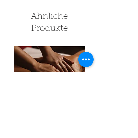
Ähnliche
Produkte
Innere Ruhe
Ganzkörper Mass