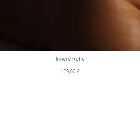
Innere Ruhe
Schnellansicht
Preis
129,00 €