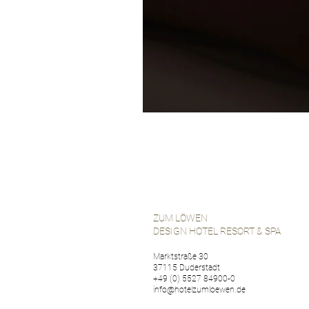
ZUM LÖWEN
DESIGN HOTEL RESORT & SPA
Marktstraße 30
37115 Duderstadt
+49 (0) 5527 84900-0
info@hotelzumloewen.de